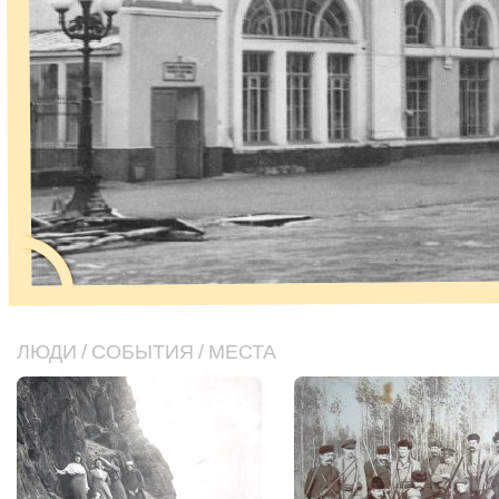
ЛЮДИ
/
СОБЫТИЯ
/
МЕСТА