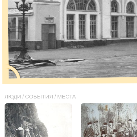
ЛЮДИ
/
СОБЫТИЯ
/
МЕСТА