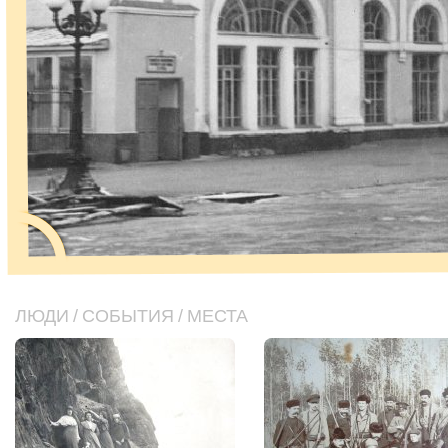
ЛЮДИ
/
СОБЫТИЯ
/
МЕСТА