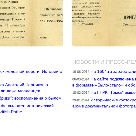
НОВОСТИ И ПРЕСС-РЕ
ск железной дороги. Истории о
На 1604.ru заработал
16-06-2014
На сайте подключена
06-03-2014
аф Анатолий Черников о
в формате «Было-стало» и обо
или даже младенцев
На ГТРК "Томск" выше
18-02-2014
брики": воспоминания о былом
Исторические фотохро
29-01-2014
Tube выложен исторический
архив документальной фотогр
itish Pathe