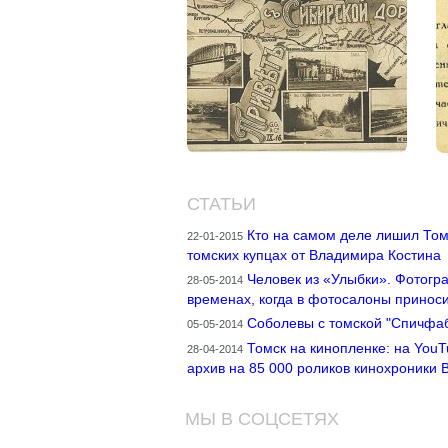
СТАТЬИ
Кто на самом деле лишил Том
22-01-2015
томских купцах от Владимира Костина
Человек из «Улыбки». Фотогр
28-05-2014
временах, когда в фотосалоны принос
Соболевы с томской "Спичфа
05-05-2014
Томск на кинопленке: на You
28-04-2014
архив на 85 000 роликов кинохроники Br
МЫ В СОЦСЕТЯХ