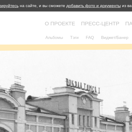
рируйтесь
на сайте, и вы сможете
добавить фото и документы
из ва
О ПРОЕКТЕ
ПРЕСС-ЦЕНТР
П
Альбомы
Тэги
FAQ
Виджет/Банер