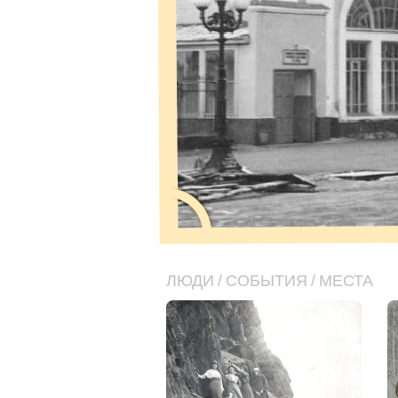
ЛЮДИ
/
СОБЫТИЯ
/
МЕСТА