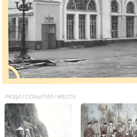
ЛЮДИ
/
СОБЫТИЯ
/
МЕСТА