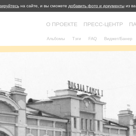
рируйтесь
на сайте, и вы сможете
добавить фото и документы
из ва
О ПРОЕКТЕ
ПРЕСС-ЦЕНТР
П
Альбомы
Тэги
FAQ
Виджет/Банер