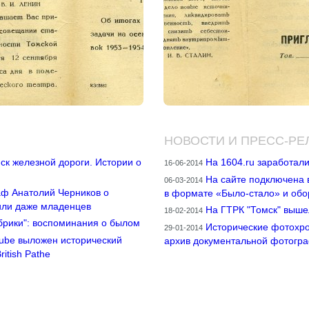
НОВОСТИ И ПРЕСС-РЕ
ск железной дороги. Истории о
На 1604.ru заработал
16-06-2014
На сайте подключена
06-03-2014
аф Анатолий Черников о
в формате «Было-стало» и обо
или даже младенцев
На ГТРК "Томск" выше
18-02-2014
брики": воспоминания о былом
Исторические фотохро
29-01-2014
Tube выложен исторический
архив документальной фотогр
itish Pathe