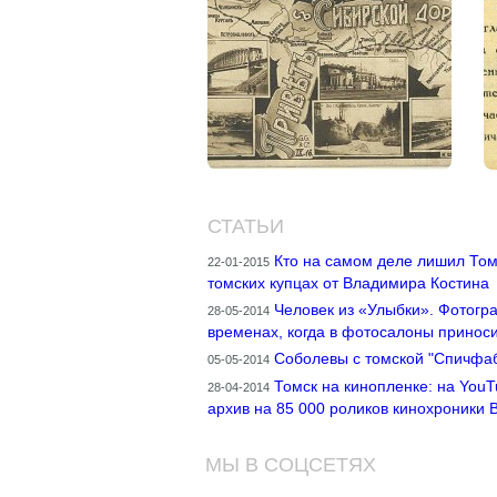
СТАТЬИ
Кто на самом деле лишил Том
22-01-2015
томских купцах от Владимира Костина
Человек из «Улыбки». Фотогр
28-05-2014
временах, когда в фотосалоны принос
Соболевы с томской "Спичфа
05-05-2014
Томск на кинопленке: на You
28-04-2014
архив на 85 000 роликов кинохроники Br
МЫ В СОЦСЕТЯХ