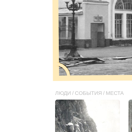
ЛЮДИ
/
СОБЫТИЯ
/
МЕСТА