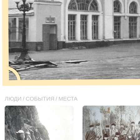
ЛЮДИ
/
СОБЫТИЯ
/
МЕСТА