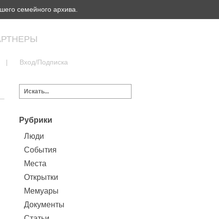
шего семейного архива.
АРТНЕРЫ
|
Вход/Подписка
Рубрики
Люди
События
Места
Открытки
Мемуары
Документы
Статьи