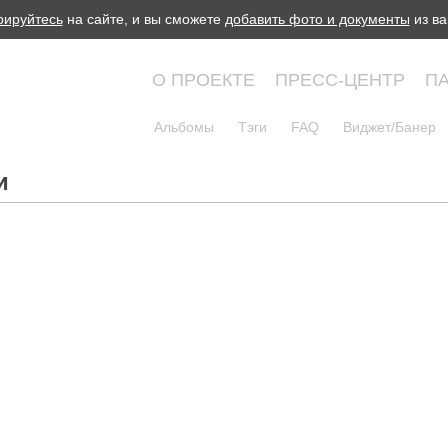
рируйтесь
на сайте, и вы сможете
добавить фото и документы
из ва
О ПРОЕКТЕ
ПРЕСС-ЦЕНТР
П
Альбомы
Тэги
FAQ
Виджет/Банер
и