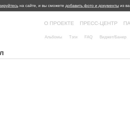
рируйтесь
на сайте, и вы сможете
добавить фото и документы
из ва
О ПРОЕКТЕ
ПРЕСС-ЦЕНТР
П
Альбомы
Тэги
FAQ
Виджет/Банер
л