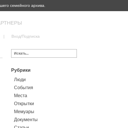
шего семейного архива.
АРТНЕРЫ
|
Вход/Подписка
Рубрики
Люди
События
Места
Открытки
Мемуары
Документы
Статьи