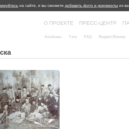
рируйтесь
на сайте, и вы сможете
добавить фото и документы
из ва
О ПРОЕКТЕ
ПРЕСС-ЦЕНТР
П
Альбомы
Тэги
FAQ
Виджет/Банер
ска