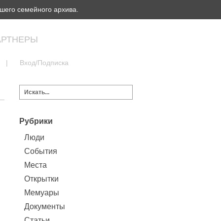
шего семейного архива.
АРТНЕРЫ
|
Вход/Подписка
Рубрики
Люди
События
Места
Открытки
Мемуары
Документы
Статьи