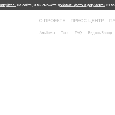
рируйтесь
на сайте, и вы сможете
добавить фото и документы
из ва
О ПРОЕКТЕ
ПРЕСС-ЦЕНТР
П
Альбомы
Тэги
FAQ
Виджет/Банер