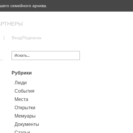
шего семейного архива.
АРТНЕРЫ
|
Вход/Подписка
Рубрики
Люди
События
Места
Открытки
Мемуары
Документы
Статьи