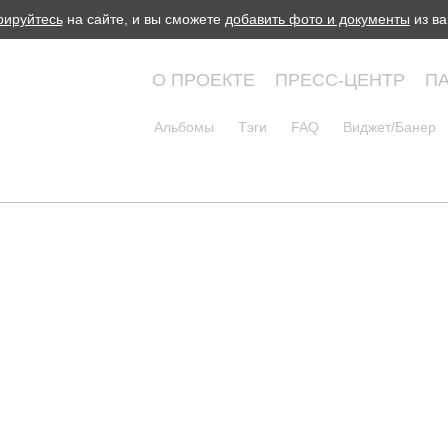
рируйтесь
на сайте, и вы сможете
добавить фото и документы
из ва
О ПРОЕКТЕ
ПРЕСС-ЦЕНТР
П
Альбомы
Тэги
FAQ
Виджет/Банер