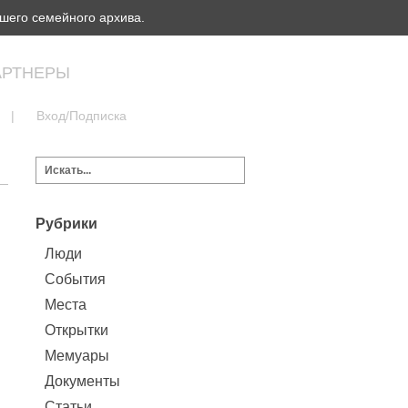
шего семейного архива.
АРТНЕРЫ
|
Вход/Подписка
Рубрики
Люди
События
Места
Открытки
Мемуары
Документы
Статьи