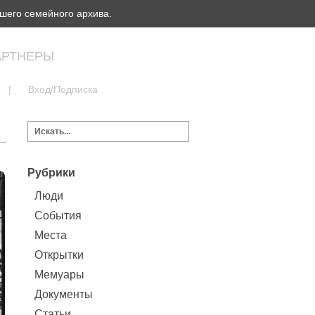
шего семейного архива.
АРТНЕРЫ
|
Вход/Подписка
Рубрики
Люди
События
Места
Открытки
Мемуары
Документы
Статьи