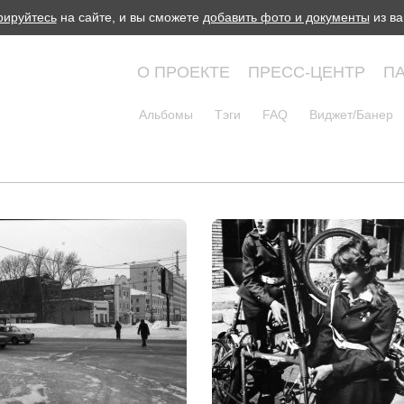
рируйтесь
на сайте, и вы сможете
добавить фото и документы
из ва
О ПРОЕКТЕ
ПРЕСС-ЦЕНТР
П
Альбомы
Тэги
FAQ
Виджет/Банер