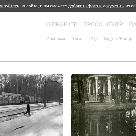
рируйтесь
на сайте, и вы сможете
добавить фото и документы
из ва
О ПРОЕКТЕ
ПРЕСС-ЦЕНТР
П
Альбомы
Тэги
FAQ
Виджет/Банер