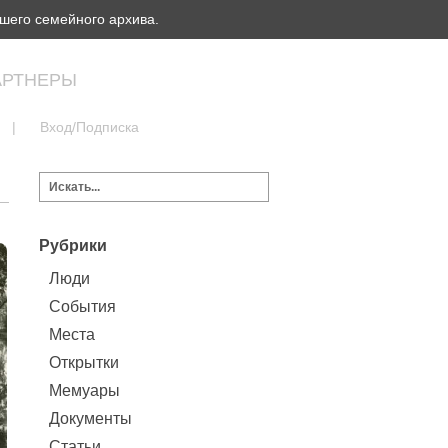
шего семейного архива.
АРТНЕРЫ
|
Вход/Подписка
Рубрики
Люди
События
Места
Открытки
Мемуары
Документы
Статьи