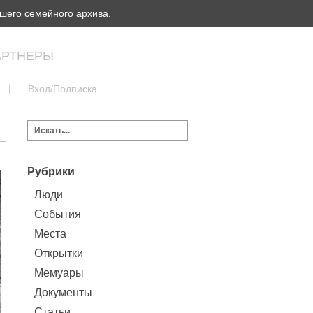
шего семейного архива.
АРТНЕРЫ
|
Вход/Подписка
Рубрики
Люди
События
Места
Открытки
Мемуары
Документы
Статьи