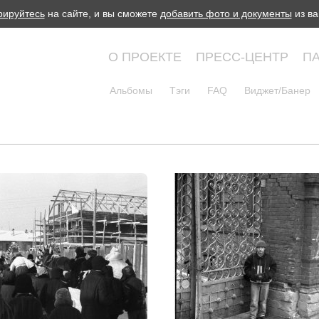
рируйтесь
на сайте, и вы сможете
добавить фото и документы
из ва
О ПРОЕКТЕ
ПРЕСС-ЦЕНТР
П
Альбомы
Тэги
FAQ
Виджет/Банер