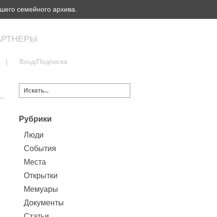
шего семейного архива.
АРТНЕРЫ
|
Вход/Подписка
Рубрики
Люди
События
Места
Открытки
Мемуары
Документы
Статьи