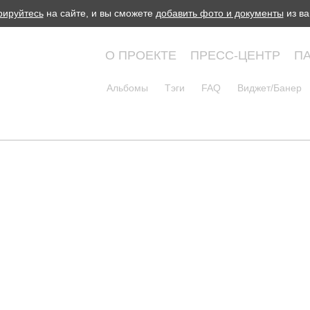
рируйтесь
на сайте, и вы сможете
добавить фото и документы
из ва
О ПРОЕКТЕ
ПРЕСС-ЦЕНТР
П
Альбомы
Тэги
FAQ
Виджет/Банер