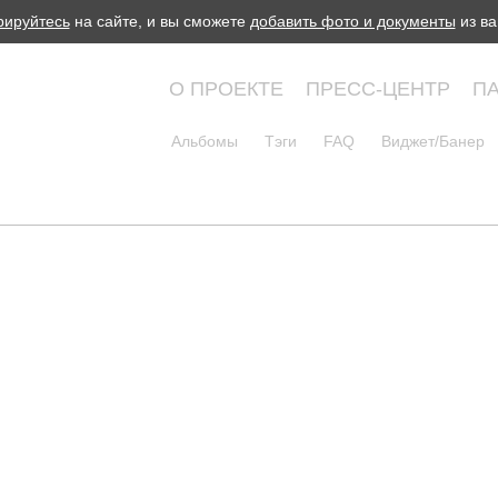
рируйтесь
на сайте, и вы сможете
добавить фото и документы
из ва
О ПРОЕКТЕ
ПРЕСС-ЦЕНТР
П
Альбомы
Тэги
FAQ
Виджет/Банер