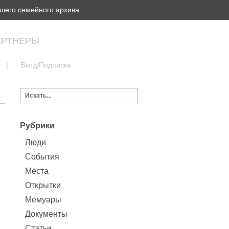
шего семейного архива.
АРТНЕРЫ
|
Вход/Подписка
Рубрики
Люди
События
Места
Открытки
Мемуары
Документы
Статьи