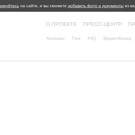
рируйтесь
на сайте, и вы сможете
добавить фото и документы
из ва
О ПРОЕКТЕ
ПРЕСС-ЦЕНТР
П
Альбомы
Тэги
FAQ
Виджет/Банер