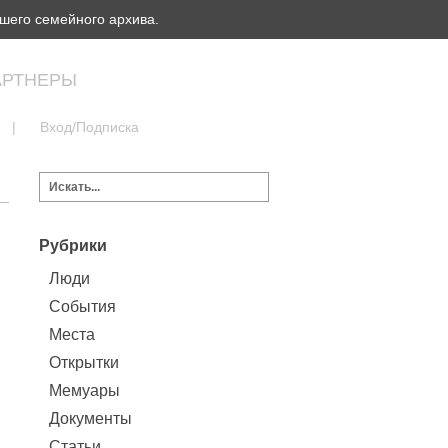
шего семейного архива.
АРТНЕРЫ
|
Вход/Подписка
Рубрики
Люди
События
Места
Открытки
Мемуары
Документы
Статьи