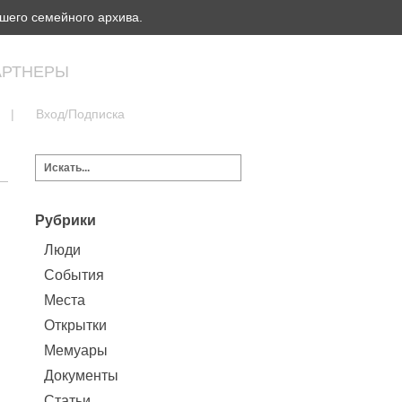
шего семейного архива.
АРТНЕРЫ
|
Вход/Подписка
Рубрики
Люди
События
Места
Открытки
Мемуары
Документы
Статьи