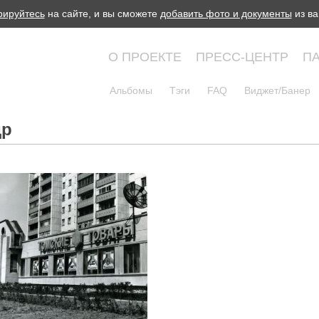
рируйтесь
на сайте, и вы сможете
добавить фото и документы
из ва
О ПРОЕКТЕ
ПРЕСС-ЦЕНТР
П
Альбомы
Тэги
FAQ
Виджет/Банер
др