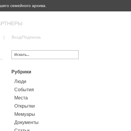
шего семейного архива.
АРТНЕРЫ
|
Вход/Подписка
Рубрики
Люди
События
Места
Открытки
Мемуары
Документы
Статьи