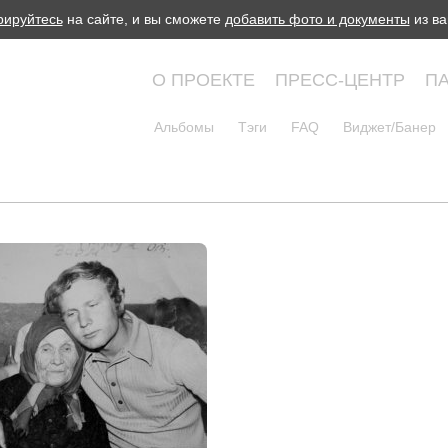
рируйтесь
на сайте, и вы сможете
добавить фото и документы
из ва
О ПРОЕКТЕ
ПРЕСС-ЦЕНТР
П
Альбомы
Тэги
FAQ
Виджет/Банер