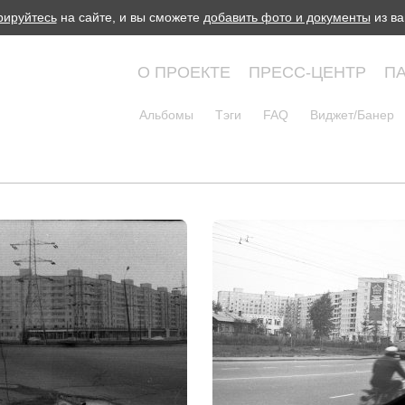
рируйтесь
на сайте, и вы сможете
добавить фото и документы
из ва
О ПРОЕКТЕ
ПРЕСС-ЦЕНТР
П
Альбомы
Тэги
FAQ
Виджет/Банер