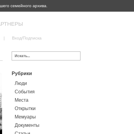
шего семейного архива.
АРТНЕРЫ
|
Вход/Подписка
Рубрики
Люди
События
Места
Открытки
Мемуары
Документы
Статьи