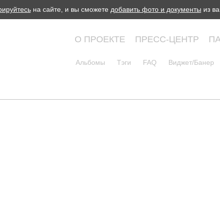
рируйтесь
на сайте, и вы сможете
добавить фото и документы
из ва
О ПРОЕКТЕ
ПРЕСС-ЦЕНТР
П
Альбомы
Тэги
FAQ
Виджет/Банер