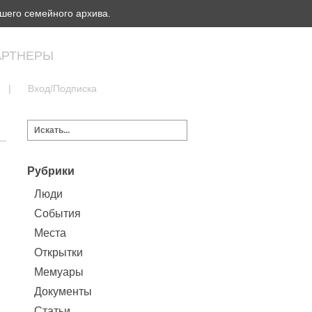
шего семейного архива.
АРТНЕРЫ
|
Вход/Подписка
Рубрики
Люди
События
Места
Открытки
Мемуары
Документы
Статьи