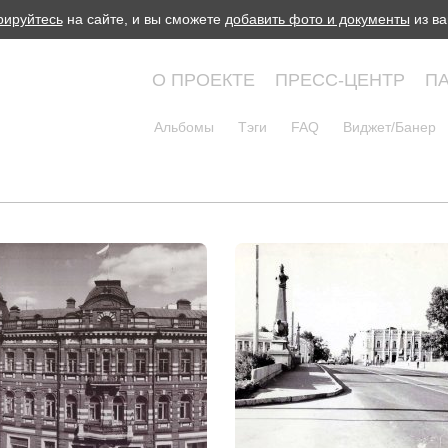
рируйтесь
на сайте, и вы сможете
добавить фото и документы
из ва
О ПРОЕКТЕ
ПРЕСС-ЦЕНТР
П
Альбомы
Тэги
FAQ
Виджет/Банер