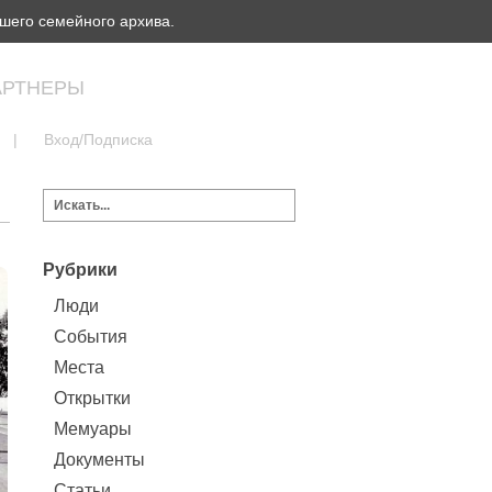
шего семейного архива.
АРТНЕРЫ
|
Вход/Подписка
Рубрики
Люди
События
Места
Открытки
Мемуары
Документы
Статьи