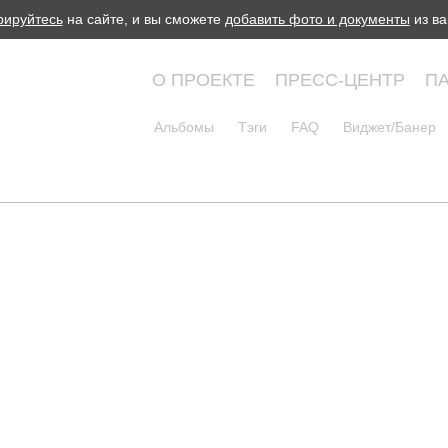
рируйтесь
на сайте, и вы сможете
добавить фото и документы
из ва
О ПРОЕКТЕ
ПРЕСС-ЦЕНТР
П
Альбомы
Тэги
FAQ
Виджет/Банер