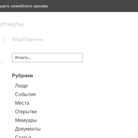
шего семейного архива.
АРТНЕРЫ
|
Вход/Подписка
Рубрики
Люди
События
Места
Открытки
Мемуары
Документы
Статьи