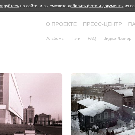
рируйтесь
на сайте, и вы сможете
добавить фото и документы
из ва
О ПРОЕКТЕ
ПРЕСС-ЦЕНТР
П
Альбомы
Тэги
FAQ
Виджет/Банер