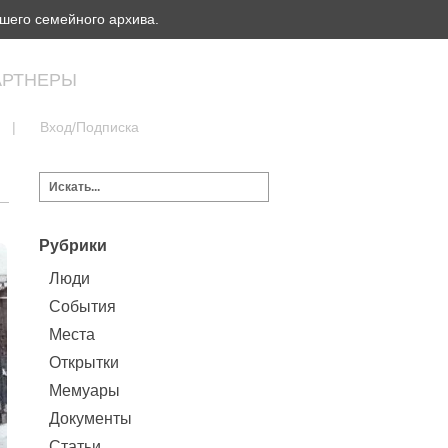
шего семейного архива.
АРТНЕРЫ
|
Вход/Подписка
Рубрики
Люди
События
Места
Открытки
Мемуары
Документы
Статьи