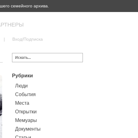
шего семейного архива.
АРТНЕРЫ
|
Вход/Подписка
Рубрики
Люди
События
Места
Открытки
Мемуары
Документы
Статьи