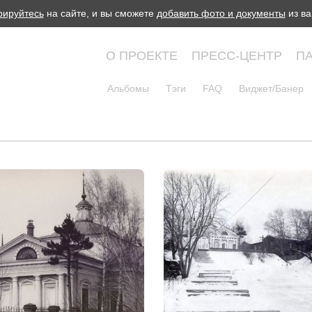
рируйтесь
на сайте, и вы сможете
добавить фото и документы
из ва
О ПРОЕКТЕ
ПРЕСС-ЦЕНТР
П
Альбомы
Тэги
FAQ
Виджет/Банер