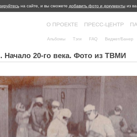
рируйтесь
на сайте, и вы сможете
добавить фото и документы
из ва
О ПРОЕКТЕ
ПРЕСС-ЦЕНТР
П
Альбомы
Тэги
FAQ
Виджет/Банер
. Начало 20-го века. Фото из ТВМИ