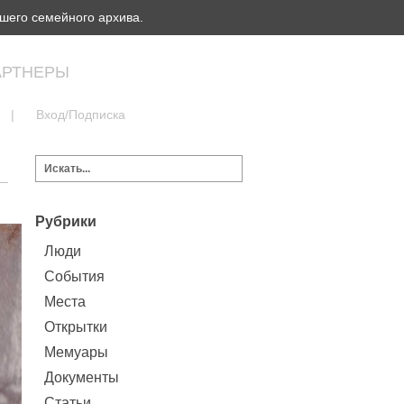
шего семейного архива.
АРТНЕРЫ
|
Вход/Подписка
Рубрики
Люди
События
Места
Открытки
Мемуары
Документы
Статьи