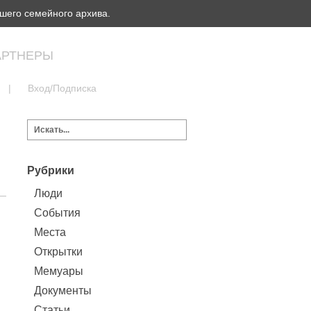
шего семейного архива.
АРТНЕРЫ
|
Вход/Подписка
Рубрики
Люди
События
Места
Открытки
Мемуары
Документы
Статьи