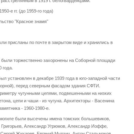
 расстрелянным в 1919 г. белогвардейцами.
50-е гг. (до 1959-го года)
ьство "Красное знамя"
ли присланы по почте в закрытом виде и хранились в
 были торжественно захоронены на Соборной площади
 года.
л установлен в декабре 1939 года в юго-западной части
орной), перед северным фасадом здания СФТИ.
ериметру чугунными цепями, подвешенными на низких
тона, цепи и чаши - из чугуна. Архитекторы - Васенина
памятника - 1960-1980-е.
 могиле были высечены имена томских большевиков,
 Григорьев, Александр Угрюмов, Александр Иоффе,
Сергей Жихарев, Евгений Мурзич, Антон Стальмаков,