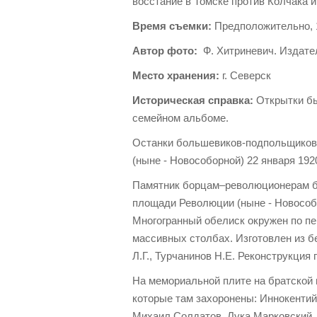
восстание в Томске против Колчака и
Время съемки:
Предположительно, 19
Автор фото:
Ф. Хитриневич. Издател
Место хранения:
г. Северск
Историческая справка:
Открытки бы
семейном альбоме.
Останки большевиков-подпольщиков
(ныне - Новособорной) 22 января 1920
Памятник борцам–революционерам бы
площади Революции (ныне - Новособ
Многогранный обелиск окружен по п
массивных столбах. Изготовлен из бе
Л.Г., Турчанинов Н.Е. Реконструкция 
На мемориальной плите на братской
которые там захоронены: Иннокентий
Михаил Солдатов, Лука Марковский, 