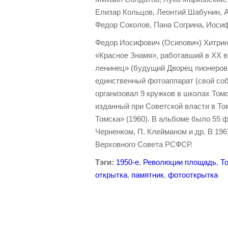
Елизар Кольцов, Леонтий Шабунин, 
Федор Соколов, Пана Согрина, Иоси
Федор Иосифович (Осипович) Хитрин
«Красное Знамя», работавший в ХХ в
ленинец» (будущий Дворец пионеров,
единственный фотоаппарат (свой соб
организовал 9 кружков в школах Том
изданный при Советской власти в Т
Томска» (1960). В альбоме было 55 
Черненком, П. Клейманом и др. В 19
Верховного Совета РСФСР.
Тэги:
1950-е
,
Революции площадь
,
Т
открытка
,
памятник
,
фотооткрытка