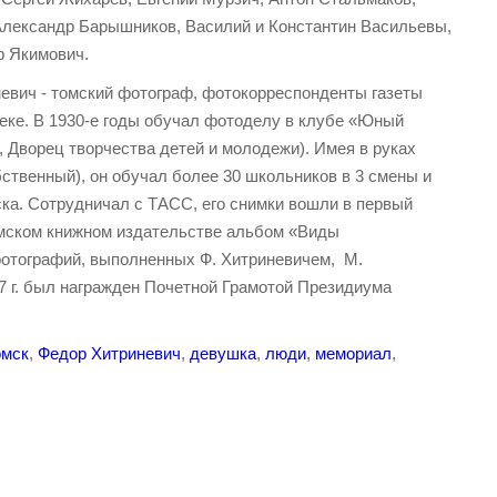
Александр Барышников, Василий и Константин Васильевы,
ф Якимович.
евич - томский фотограф, фотокорреспонденты газеты
еке. В 1930-е годы обучал фотоделу в клубе «Юный
 Дворец творчества детей и молодежи). Имея в руках
ственный), он обучал более 30 школьников в 3 смены и
ска. Сотрудничал с ТАСС, его снимки вошли в первый
омском книжном издательстве альбом «Виды
фотографий, выполненных Ф. Хитриневичем, М.
67 г. был награжден Почетной Грамотой Президиума
омск
,
Федор Хитриневич
,
девушка
,
люди
,
мемориал
,