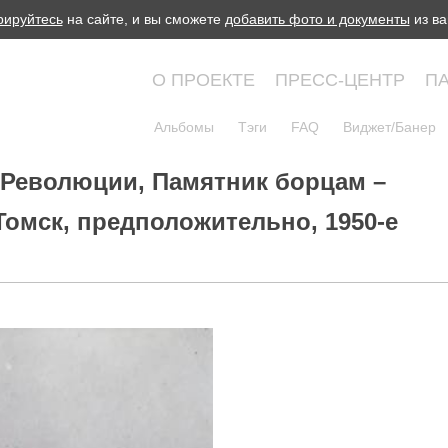
рируйтесь
на сайте, и вы сможете
добавить фото и документы
из ва
О ПРОЕКТЕ
ПРЕСС-ЦЕНТР
П
Альбомы
Тэги
FAQ
Виджет/Банер
Революции, Памятник борцам –
Томск, предположительно, 1950-е