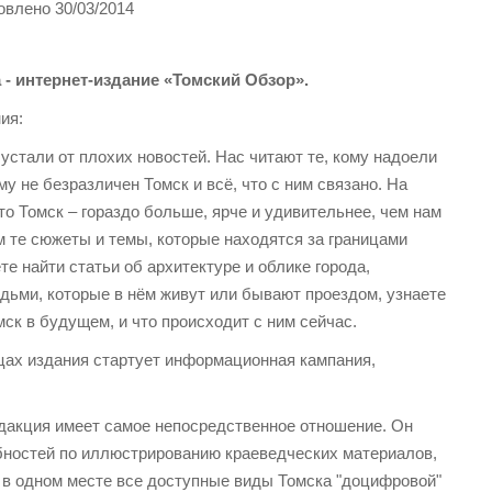
овлено 30/03/2014
- интернет-издание
«Томский Обзор»
.
ния:
 устали от плохих новостей. Нас читают те, кому надоели
ому не безразличен Томск и всё, что с ним связано. На
то Томск – гораздо больше, ярче и удивительнее, чем нам
 те сюжеты и темы, которые находятся за границами
е найти статьи об архитектуре и облике города,
ьми, которые в нём живут или бывают проездом, узнаете
ск в будущем, и что происходит с ним сейчас.
ицах издания стартует информационная кампания,
 редакция имеет самое непосредственное отношение. Он
ебностей по иллюстрированию краеведческих материалов,
 в одном месте все доступные виды Томска "доцифровой"