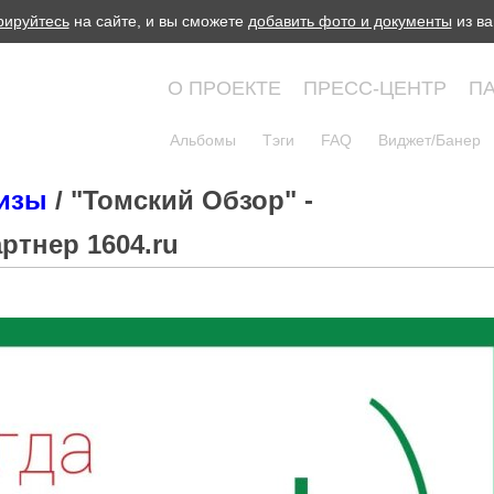
рируйтесь
на сайте, и вы сможете
добавить фото и документы
из ва
О ПРОЕКТЕ
ПРЕСС-ЦЕНТР
П
Альбомы
Тэги
FAQ
Виджет/Банер
лизы
/ "Томский Обзор" -
тнер 1604.ru