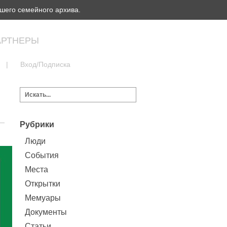
шего семейного архива.
АРТНЕРЫ
|
Вход/Подписка
Рубрики
Люди
События
Места
Открытки
Мемуары
Документы
Статьи